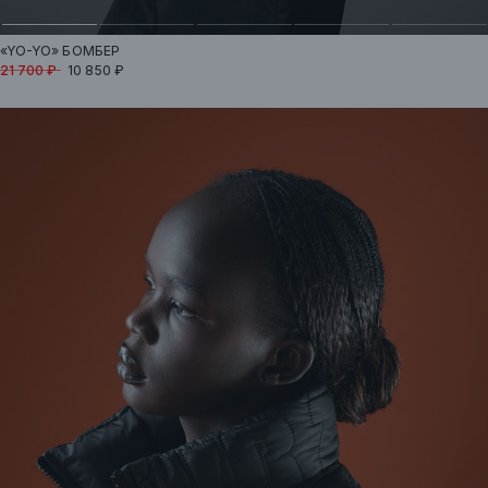
«YO-YO»
БОМБЕР
21 700 ₽
10 850 ₽