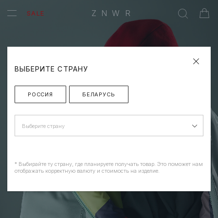
ZNWR
SALE
ВЫБЕРИТЕ СТРАНУ
РОССИЯ
БЕЛАРУСЬ
Выберите страну
* Выбирайте ту страну, где планируете получать товар. Это поможет нам
отображать корректную валюту и стоимость на изделие.