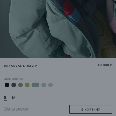
49 000 ₽
«DYADYA» БОМБЕР
Цвет:
синатра
S
M
Таблица размеров
В КОРЗИНУ