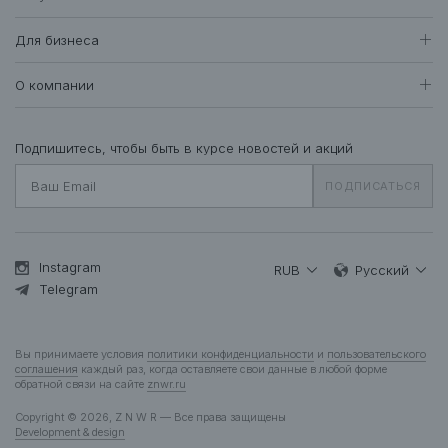
• брендирование на однотонной стороне фирменным шевроном спереди и
Женщинам
сзади
Доставка и оплата
• составной ярлык на подушечке внутри кармана
Все товары
Для бизнеса
411
Возврат и обмен
• температурный режим от -5° до +10°
Футболки • Топы
72
Оптовые продажи
Гарантия
О компании
Худи • Свитшоты
40
Система лояльности
Свитеры • Водолазки
7
Вакансии
Уход за одеждой
Рубашки • Блузки
17
О нас
Подпишитесь, чтобы быть в курсе новостей и акций
Вопросы и ответы
Платья • Комбинезоны
25
Контакты
Подарочная карта
ПОДПИСАТЬСЯ
Пальто • Плащи
34
Жакеты
12
Куртки • Пуховики
84
Брюки • Треники
45
Instagram
RUB
Русский
Юбки • Шорты
Telegram
15
Бельё • Купальники
10
Аксессуары
38
Вы принимаете условия
политики конфиденциальности
и
пользовательского
Деним
12
соглашения
каждый раз, когда оставляете свои данные в любой форме
обратной связи на сайте
znwr.ru
Мужчинам
Copyright © 2026, Z N W R — Все права защищены
Все товары
277
Development & design