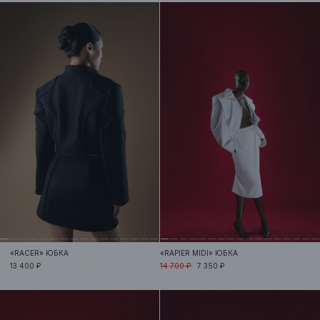
«RACER»
ЮБКА
«RAPIER MIDI»
ЮБКА
13 400 ₽
14 700 ₽
7 350 ₽