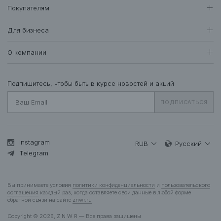
BEST SUMMER SALE
Покупателям
Женщинам
Доставка и оплата
Все товары
Для бизнеса
407
Возврат и обмен
Футболки • Топы
71
Оптовые продажи
Гарантия
О компании
Худи • Свитшоты
41
Система лояльности
Свитеры • Водолазки
7
Вакансии
Уход за одеждой
Рубашки • Блузки
16
О нас
Подпишитесь, чтобы быть в курсе новостей и акций
Вопросы и ответы
Платья • Комбинезоны
22
Контакты
Подарочная карта
ПОДПИСАТЬСЯ
Пальто • Плащи
35
Жакеты
12
Куртки • Пуховики
83
Брюки • Треники
47
Instagram
RUB
Русский
Юбки • Шорты
Telegram
13
Бельё • Купальники
10
Аксессуары
37
Вы принимаете условия
политики конфиденциальности
и
пользовательского
Деним
13
соглашения
каждый раз, когда оставляете свои данные в любой форме
обратной связи на сайте
znwr.ru
Мужчинам
Copyright © 2026, Z N W R — Все права защищены