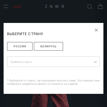
ZNWR
SALE
ВЫБЕРИТЕ СТРАНУ
РОССИЯ
БЕЛАРУСЬ
Выберите страну
* Выбирайте ту страну, где планируете получать товар. Это поможет нам
отображать корректную валюту и стоимость на изделие.