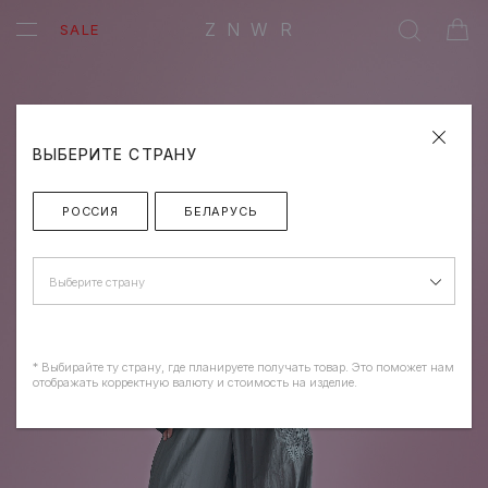
ZNWR
SALE
ВЫБЕРИТЕ СТРАНУ
РОССИЯ
БЕЛАРУСЬ
Выберите страну
* Выбирайте ту страну, где планируете получать товар. Это поможет нам
отображать корректную валюту и стоимость на изделие.