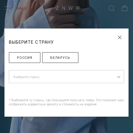
ZNWR
SALE
ВЫБЕРИТЕ СТРАНУ
РОССИЯ
БЕЛАРУСЬ
Выберите страну
* Выбирайте ту страну, где планируете получать товар. Это поможет нам
отображать корректную валюту и стоимость на изделие.