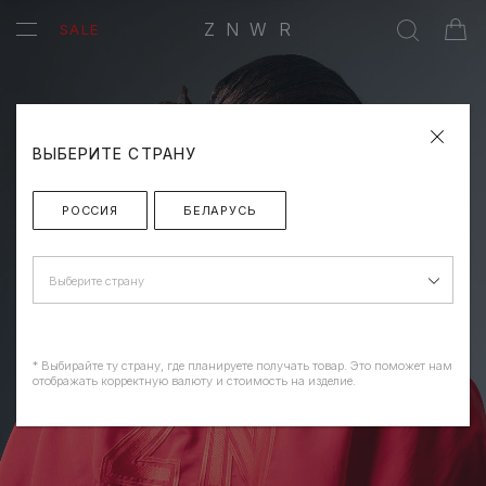
ZNWR
SALE
ВЫБЕРИТЕ СТРАНУ
РОССИЯ
БЕЛАРУСЬ
Выберите страну
* Выбирайте ту страну, где планируете получать товар. Это поможет нам
отображать корректную валюту и стоимость на изделие.