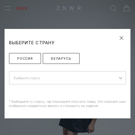
ZNWR
SALE
ВЫБЕРИТЕ СТРАНУ
РОССИЯ
БЕЛАРУСЬ
Выберите страну
* Выбирайте ту страну, где планируете получать товар. Это поможет нам
отображать корректную валюту и стоимость на изделие.