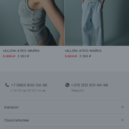
Санкт-Петербург
0
0
0
Невский проспект
Зарезервировать
+7 (958) 523-91-04
Минск
0
0
0
ТЦ Метрополь
Зарезервировать
+375 (25) 502-39-69
«ALLEN» АЛКО-МАЙКА
«ALLEN» АЛКО-МАЙКА
Минск
0
0
0
5 600 ₽
3 360 ₽
5 600 ₽
3 360 ₽
Dana Mall
Зарезервировать
+375 (25) 500-29-87
К сожалению, товар в бутиках отсутствует, но он числится на
+7 (980) 800-54-96
+375 (25) 501-94-98
складе.
Свяжитесь
с нами, чтобы оставить заявку на
c 10:00 до 19:00 пн-вс
Telegram
резервирование товара.
Каталог
Если осталось меньше двух единиц товара, мы рекомендуем перед приездом
уточнить его наличие в конкретном бутике, позвонив по телефону, а так же
написать нам в Instagram (Direct) или с помощью мессенджеров (WhatsApp,
BEST SUMMER SALE
Покупателям
Telegram).
Женщинам
Контакты находятся по
ссылке.