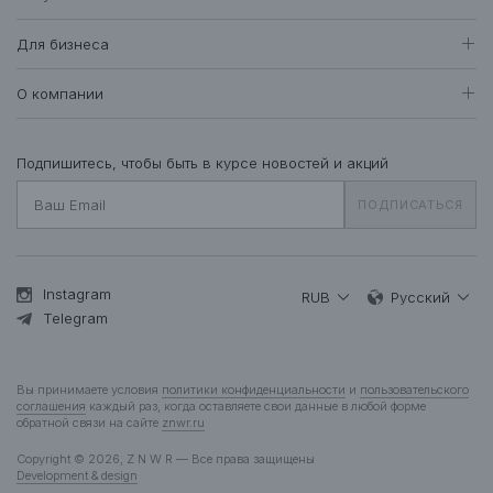
• составной ярлык на подушечке внутри кармана
Женщинам
Контакты находятся по
ссылке.
• температурный режим от -5° до +10°
Доставка и оплата
Все товары
Для бизнеса
412
Возврат и обмен
Футболки • Топы
72
Оптовые продажи
Гарантия
О компании
Худи • Свитшоты
40
Система лояльности
Свитеры • Водолазки
7
Вакансии
Уход за одеждой
Рубашки • Блузки
17
О нас
Подпишитесь, чтобы быть в курсе новостей и акций
Вопросы и ответы
Платья • Комбинезоны
25
Контакты
Подарочная карта
ПОДПИСАТЬСЯ
Пальто • Плащи
34
Жакеты
12
Куртки • Пуховики
84
Брюки • Треники
45
Instagram
RUB
Русский
Юбки • Шорты
Telegram
15
Бельё • Купальники
10
Аксессуары
39
Вы принимаете условия
политики конфиденциальности
и
пользовательского
Деним
12
соглашения
каждый раз, когда оставляете свои данные в любой форме
обратной связи на сайте
znwr.ru
Мужчинам
Copyright © 2026, Z N W R — Все права защищены
Все товары
278
Development & design