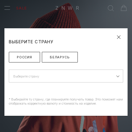
ZNWR
SALE
ВЫБЕРИТЕ СТРАНУ
РОССИЯ
БЕЛАРУСЬ
Выберите страну
* Выбирайте ту страну, где планируете получать товар. Это поможет нам
отображать корректную валюту и стоимость на изделие.