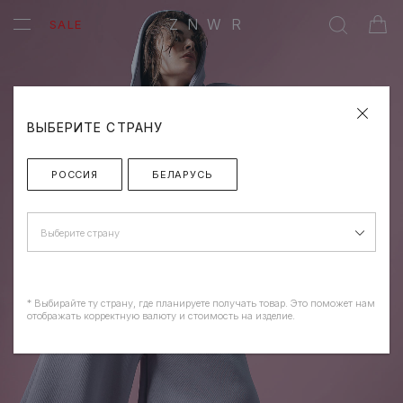
ZNWR
SALE
ВЫБЕРИТЕ СТРАНУ
РОССИЯ
БЕЛАРУСЬ
Выберите страну
* Выбирайте ту страну, где планируете получать товар. Это поможет нам
отображать корректную валюту и стоимость на изделие.