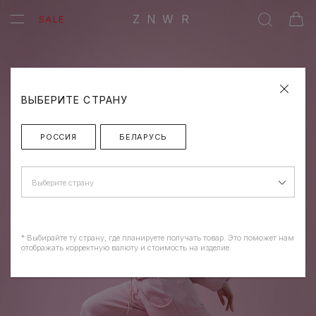
ZNWR
SALE
ВЫБЕРИТЕ СТРАНУ
РОССИЯ
БЕЛАРУСЬ
Выберите страну
* Выбирайте ту страну, где планируете получать товар. Это поможет нам
отображать корректную валюту и стоимость на изделие.