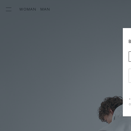
WOMAN
MAN
*
о