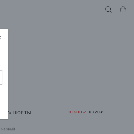
10 900 ₽
OLLY» ШОРТЫ
8 720 ₽
:
черный