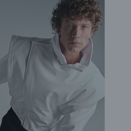
Если
пере
позв
(Dir
Конт