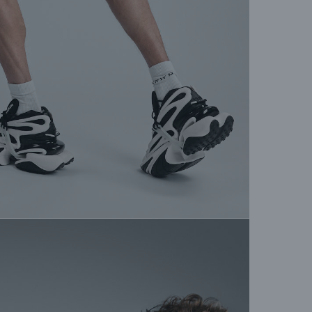
+7 (
М
ТЦ А
+7 (
Са
Невс
+7 (
М
ТЦ М
+375
М
Dana 
+375
К
ч
з