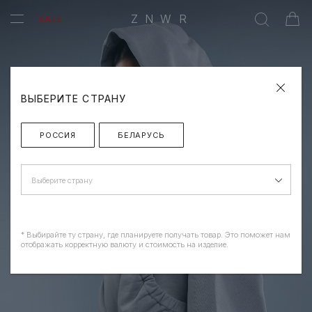
ZNWR
SALE
ВЫБЕРИТЕ СТРАНУ
РОССИЯ
БЕЛАРУСЬ
Выберите страну
* Выбирайте ту страну, где планируете получать товар. Это поможет нам
отображать корректную валюту и стоимость на изделие.