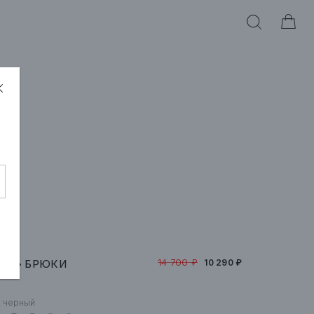
14 700 ₽
URT» БРЮКИ
10 290 ₽
:
черный