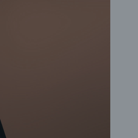
пере
позв
(Dir
Конт