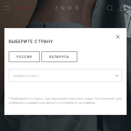
ZNWR
SALE
ВЫБЕРИТЕ СТРАНУ
РОССИЯ
БЕЛАРУСЬ
Выберите страну
* Выбирайте ту страну, где планируете получать товар. Это поможет нам
отображать корректную валюту и стоимость на изделие.