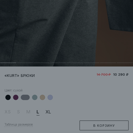
14 700 ₽
10 290 ₽
«KURT» БРЮКИ
Цвет:
сухой
XS
S
M
L
XL
Таблица размеров
В КОРЗИНУ