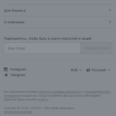
Женщинам
Доставка и оплата
Все товары
Для бизнеса
408
Возврат и обмен
Футболки • Топы
71
Оптовые продажи
Гарантия
О компании
Худи • Свитшоты
41
Система лояльности
Свитеры • Водолазки
7
Вакансии
Уход за одеждой
Рубашки • Блузки
16
О нас
Подпишитесь, чтобы быть в курсе новостей и акций
Вопросы и ответы
Платья • Комбинезоны
23
Контакты
Подарочная карта
ПОДПИСАТЬСЯ
Пальто • Плащи
35
Жакеты
12
Куртки • Пуховики
83
Брюки • Треники
46
Instagram
RUB
Русский
Юбки • Шорты
Telegram
14
Бельё • Купальники
10
Аксессуары
37
Вы принимаете условия
политики конфиденциальности
и
пользовательского
Деним
13
соглашения
каждый раз, когда оставляете свои данные в любой форме
обратной связи на сайте
znwr.ru
Мужчинам
Copyright © 2026, Z N W R — Все права защищены
Все товары
277
Development & design