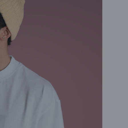
Если
пере
позв
(Dir
Конт