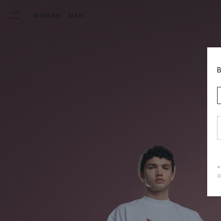
WOMAN
MAN
*
о