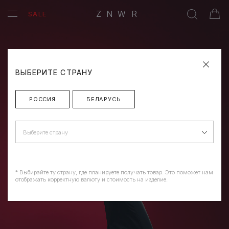
ZNWR
SALE
ВЫБЕРИТЕ СТРАНУ
РОССИЯ
БЕЛАРУСЬ
Выберите страну
* Выбирайте ту страну, где планируете получать товар. Это поможет нам
отображать корректную валюту и стоимость на изделие.