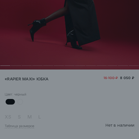
16 100 ₽
8 050 ₽
«RAPIER MAXI» ЮБКА
Цвет:
черный
XS
S
M
L
Нет в наличии
Таблица размеров