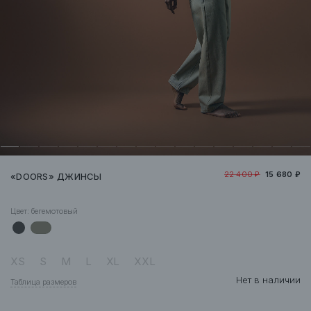
22 400 ₽
15 680 ₽
«DOORS» ДЖИНСЫ
Цвет:
бегемотовый
XS
S
M
L
XL
XXL
Нет в наличии
Таблица размеров