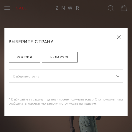
ZNWR
SALE
ВЫБЕРИТЕ СТРАНУ
РОССИЯ
БЕЛАРУСЬ
Выберите страну
* Выбирайте ту страну, где планируете получать товар. Это поможет нам
отображать корректную валюту и стоимость на изделие.