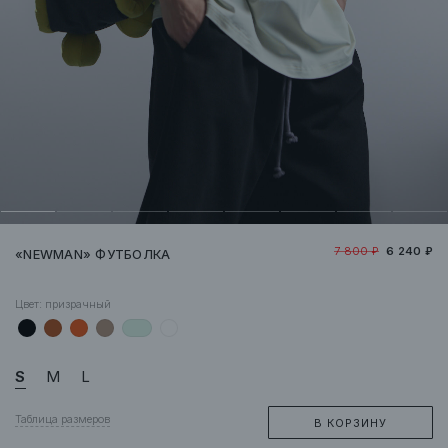
7 800 ₽
6 240 ₽
«NEWMAN» ФУТБОЛКА
Цвет:
призрачный
S
M
L
Таблица размеров
В КОРЗИНУ