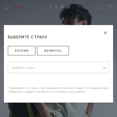
ZNWR
SALE
ВЫБЕРИТЕ СТРАНУ
РОССИЯ
БЕЛАРУСЬ
Выберите страну
* Выбирайте ту страну, где планируете получать товар. Это поможет нам
отображать корректную валюту и стоимость на изделие.