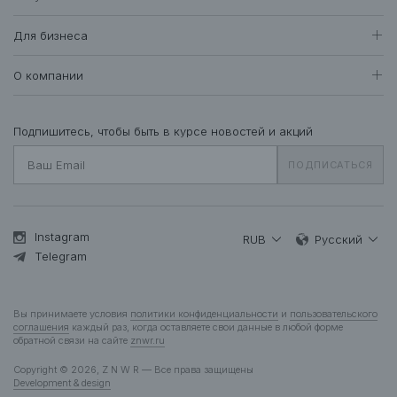
Женщинам
Доставка и оплата
Все товары
Для бизнеса
408
Возврат и обмен
Футболки • Топы
71
Оптовые продажи
Гарантия
О компании
Худи • Свитшоты
41
Система лояльности
Свитеры • Водолазки
7
Вакансии
Уход за одеждой
Рубашки • Блузки
16
О нас
Подпишитесь, чтобы быть в курсе новостей и акций
Вопросы и ответы
Платья • Комбинезоны
23
Контакты
Подарочная карта
ПОДПИСАТЬСЯ
Пальто • Плащи
35
Жакеты
12
Куртки • Пуховики
83
Брюки • Треники
46
Instagram
RUB
Русский
Юбки • Шорты
Telegram
14
Бельё • Купальники
10
Аксессуары
37
Вы принимаете условия
политики конфиденциальности
и
пользовательского
Деним
13
соглашения
каждый раз, когда оставляете свои данные в любой форме
обратной связи на сайте
znwr.ru
Мужчинам
Copyright © 2026, Z N W R — Все права защищены
Все товары
277
Development & design