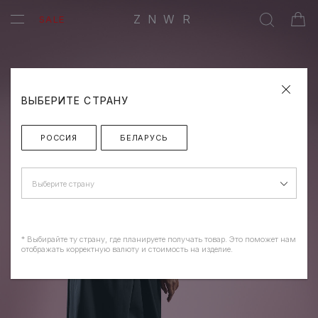
ZNWR
SALE
ВЫБЕРИТЕ СТРАНУ
РОССИЯ
БЕЛАРУСЬ
Выберите страну
* Выбирайте ту страну, где планируете получать товар. Это поможет нам
отображать корректную валюту и стоимость на изделие.