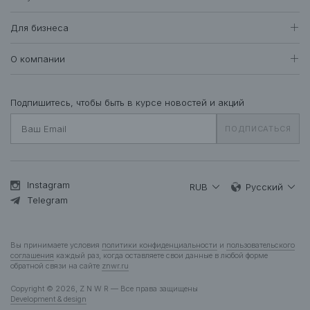
Женщинам
Доставка и оплата
Все товары
Для бизнеса
412
Возврат и обмен
Футболки • Топы
72
Оптовые продажи
Гарантия
О компании
Худи • Свитшоты
40
Система лояльности
Свитеры • Водолазки
7
Вакансии
Уход за одеждой
Рубашки • Блузки
17
О нас
Подпишитесь, чтобы быть в курсе новостей и акций
Вопросы и ответы
Платья • Комбинезоны
25
Контакты
Подарочная карта
ПОДПИСАТЬСЯ
Пальто • Плащи
34
Жакеты
12
Куртки • Пуховики
84
Брюки • Треники
45
Instagram
RUB
Русский
Юбки • Шорты
Telegram
15
Бельё • Купальники
10
Аксессуары
39
Вы принимаете условия
политики конфиденциальности
и
пользовательского
Деним
12
соглашения
каждый раз, когда оставляете свои данные в любой форме
обратной связи на сайте
znwr.ru
Мужчинам
Copyright © 2026, Z N W R — Все права защищены
Все товары
278
Development & design