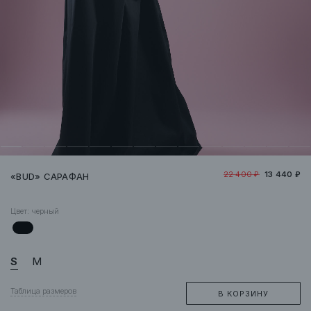
22 400 ₽
13 440 ₽
«BUD» САРАФАН
Цвет:
черный
S
M
Таблица размеров
В КОРЗИНУ