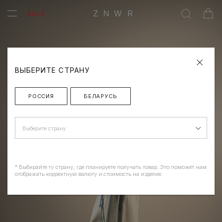
ZNWR
SALE
ВЫБЕРИТЕ СТРАНУ
РОССИЯ
БЕЛАРУСЬ
Выберите страну
* Выбирайте ту страну, где планируете получать товар. Это поможет нам
отображать корректную валюту и стоимость на изделие.