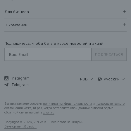
Женщинам
Доставка и оплата
Все товары
Для бизнеса
409
Возврат и обмен
Футболки • Топы
71
Оптовые продажи
Гарантия
О компании
Худи • Свитшоты
41
Система лояльности
Свитеры • Водолазки
7
Вакансии
Уход за одеждой
Рубашки • Блузки
16
О нас
Подпишитесь, чтобы быть в курсе новостей и акций
Вопросы и ответы
Платья • Комбинезоны
24
Контакты
Подарочная карта
ПОДПИСАТЬСЯ
Пальто • Плащи
35
Жакеты
12
Куртки • Пуховики
83
Брюки • Треники
46
Instagram
RUB
Русский
Юбки • Шорты
Telegram
14
Бельё • Купальники
10
Аксессуары
37
Вы принимаете условия
политики конфиденциальности
и
пользовательского
Деним
13
соглашения
каждый раз, когда оставляете свои данные в любой форме
обратной связи на сайте
znwr.ru
Мужчинам
Copyright © 2026, Z N W R — Все права защищены
Все товары
277
Development & design