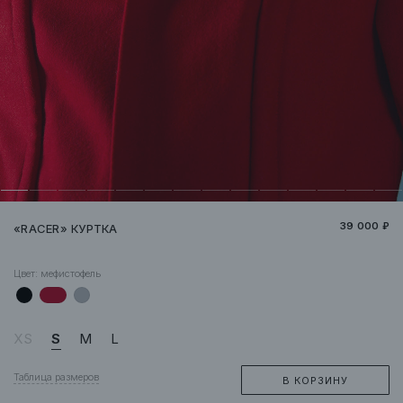
39 000 ₽
«RACER» КУРТКА
Цвет:
мефистофель
XS
S
M
L
Таблица размеров
В КОРЗИНУ