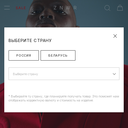
ZNWR
SALE
ВЫБЕРИТЕ СТРАНУ
РОССИЯ
БЕЛАРУСЬ
Выберите страну
* Выбирайте ту страну, где планируете получать товар. Это поможет нам
отображать корректную валюту и стоимость на изделие.