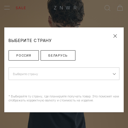
ZNWR
SALE
ВЫБЕРИТЕ СТРАНУ
РОССИЯ
БЕЛАРУСЬ
Выберите страну
* Выбирайте ту страну, где планируете получать товар. Это поможет нам
отображать корректную валюту и стоимость на изделие.