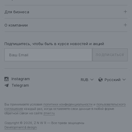
Женщинам
Доставка и оплата
Все товары
Для бизнеса
410
Возврат и обмен
Футболки • Топы
71
Оптовые продажи
Гарантия
О компании
Худи • Свитшоты
40
Система лояльности
Свитеры • Водолазки
7
Вакансии
Уход за одеждой
Рубашки • Блузки
16
О нас
Подпишитесь, чтобы быть в курсе новостей и акций
Вопросы и ответы
Платья • Комбинезоны
25
Контакты
Подарочная карта
ПОДПИСАТЬСЯ
Пальто • Плащи
35
Жакеты
12
Куртки • Пуховики
84
Брюки • Треники
46
Instagram
RUB
Русский
Юбки • Шорты
Telegram
14
Бельё • Купальники
10
Аксессуары
37
Вы принимаете условия
политики конфиденциальности
и
пользовательского
Деним
13
соглашения
каждый раз, когда оставляете свои данные в любой форме
обратной связи на сайте
znwr.ru
Мужчинам
Copyright © 2026, Z N W R — Все права защищены
Все товары
278
Development & design