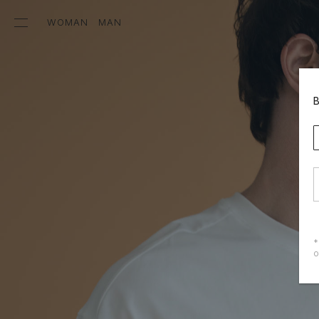
WOMAN
MAN
*
о