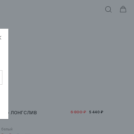
6 800 ₽
АЙТ» ЛОНГСЛИВ
5 440 ₽
:
белый