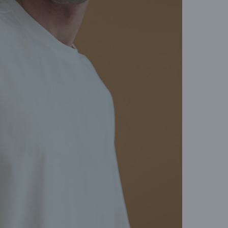
пере
позв
(Dir
Конт