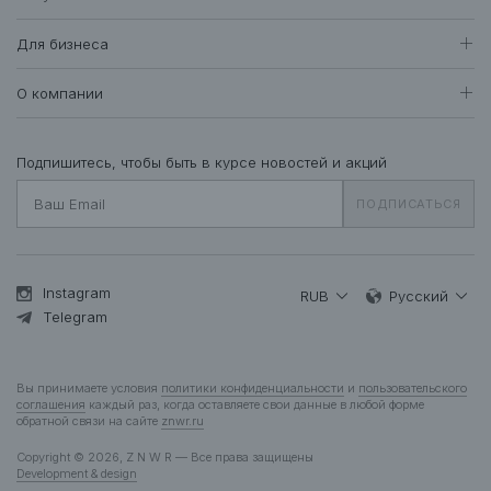
Женщинам
Доставка и оплата
Все товары
Для бизнеса
412
Возврат и обмен
Футболки • Топы
72
Оптовые продажи
Гарантия
О компании
Худи • Свитшоты
40
Система лояльности
Свитеры • Водолазки
7
Вакансии
Уход за одеждой
Рубашки • Блузки
17
О нас
Подпишитесь, чтобы быть в курсе новостей и акций
Вопросы и ответы
Платья • Комбинезоны
25
Контакты
Подарочная карта
ПОДПИСАТЬСЯ
Пальто • Плащи
34
Жакеты
12
Куртки • Пуховики
84
Брюки • Треники
45
Instagram
RUB
Русский
Юбки • Шорты
Telegram
15
Бельё • Купальники
10
Аксессуары
39
Вы принимаете условия
политики конфиденциальности
и
пользовательского
Деним
12
соглашения
каждый раз, когда оставляете свои данные в любой форме
обратной связи на сайте
znwr.ru
Мужчинам
Copyright © 2026, Z N W R — Все права защищены
Все товары
278
Development & design