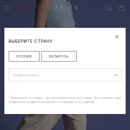
ZNWR
SALE
ВЫБЕРИТЕ СТРАНУ
РОССИЯ
БЕЛАРУСЬ
Выберите страну
* Выбирайте ту страну, где планируете получать товар. Это поможет нам
отображать корректную валюту и стоимость на изделие.