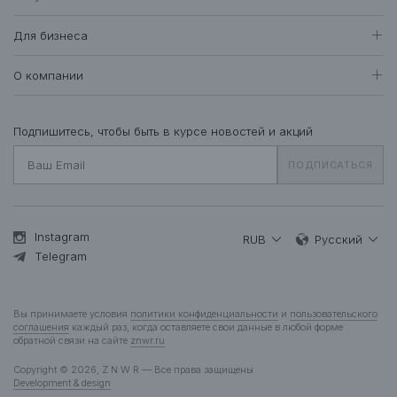
Женщинам
Доставка и оплата
Все товары
Для бизнеса
411
Возврат и обмен
Футболки • Топы
72
Оптовые продажи
Гарантия
О компании
Худи • Свитшоты
40
Система лояльности
Свитеры • Водолазки
7
Вакансии
Уход за одеждой
Рубашки • Блузки
17
О нас
Подпишитесь, чтобы быть в курсе новостей и акций
Вопросы и ответы
Платья • Комбинезоны
25
Контакты
Подарочная карта
ПОДПИСАТЬСЯ
Пальто • Плащи
34
Жакеты
12
Куртки • Пуховики
84
Брюки • Треники
46
Instagram
RUB
Русский
Юбки • Шорты
Telegram
15
Бельё • Купальники
10
Аксессуары
37
Вы принимаете условия
политики конфиденциальности
и
пользовательского
Деним
12
соглашения
каждый раз, когда оставляете свои данные в любой форме
обратной связи на сайте
znwr.ru
Мужчинам
Copyright © 2026, Z N W R — Все права защищены
Все товары
277
Development & design