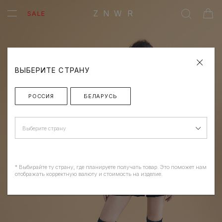
ZNWR
SALE
ВЫБЕРИТЕ СТРАНУ
РОССИЯ
БЕЛАРУСЬ
Выберите страну
* Выбирайте ту страну, где планируете получать товар. Это поможет нам
отображать корректную валюту и стоимость на изделие.