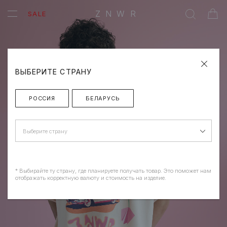
ZNWR
SALE
ВЫБЕРИТЕ СТРАНУ
РОССИЯ
БЕЛАРУСЬ
Выберите страну
* Выбирайте ту страну, где планируете получать товар. Это поможет нам
отображать корректную валюту и стоимость на изделие.