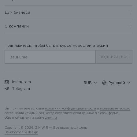
Женщинам
Доставка и оплата
Все товары
Для бизнеса
409
Возврат и обмен
Футболки • Топы
71
Оптовые продажи
Гарантия
О компании
Худи • Свитшоты
40
Система лояльности
Свитеры • Водолазки
7
Вакансии
Уход за одеждой
Рубашки • Блузки
16
О нас
Подпишитесь, чтобы быть в курсе новостей и акций
Вопросы и ответы
Платья • Комбинезоны
25
Контакты
Подарочная карта
ПОДПИСАТЬСЯ
Пальто • Плащи
35
Жакеты
12
Куртки • Пуховики
83
Брюки • Треники
46
Instagram
RUB
Русский
Юбки • Шорты
Telegram
14
Бельё • Купальники
10
Аксессуары
37
Вы принимаете условия
политики конфиденциальности
и
пользовательского
Деним
13
соглашения
каждый раз, когда оставляете свои данные в любой форме
обратной связи на сайте
znwr.ru
Мужчинам
Copyright © 2026, Z N W R — Все права защищены
Все товары
277
Development & design