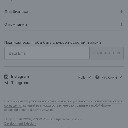
Женщинам
Доставка и оплата
Все товары
Для бизнеса
409
Возврат и обмен
Футболки • Топы
70
Оптовые продажи
Гарантия
О компании
Худи • Свитшоты
41
Система лояльности
Свитеры • Водолазки
7
Вакансии
Уход за одеждой
Рубашки • Блузки
16
О нас
Подпишитесь, чтобы быть в курсе новостей и акций
Вопросы и ответы
Платья • Комбинезоны
25
Контакты
Подарочная карта
ПОДПИСАТЬСЯ
Пальто • Плащи
35
Жакеты
12
Куртки • Пуховики
85
Брюки • Треники
45
Instagram
RUB
Русский
Юбки • Шорты
Telegram
14
Бельё • Купальники
10
Аксессуары
37
Вы принимаете условия
политики конфиденциальности
и
пользовательского
Деним
12
соглашения
каждый раз, когда оставляете свои данные в любой форме
обратной связи на сайте
znwr.ru
Мужчинам
Copyright © 2026, Z N W R — Все права защищены
Все товары
276
Development & design