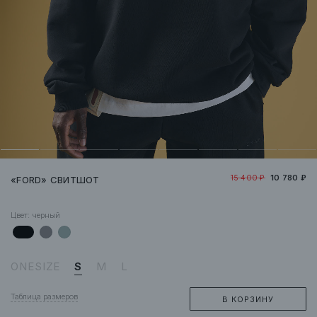
15 400 ₽
10 780 ₽
«FORD» СВИТШОТ
Цвет:
черный
ONESIZE
S
M
L
Таблица размеров
В КОРЗИНУ