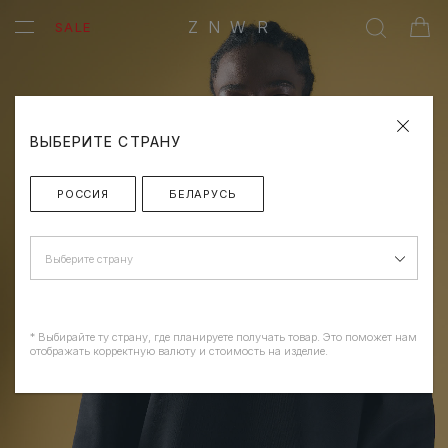
ZNWR
SALE
ВЫБЕРИТЕ СТРАНУ
РОССИЯ
БЕЛАРУСЬ
Выберите страну
* Выбирайте ту страну, где планируете получать товар. Это поможет нам
отображать корректную валюту и стоимость на изделие.