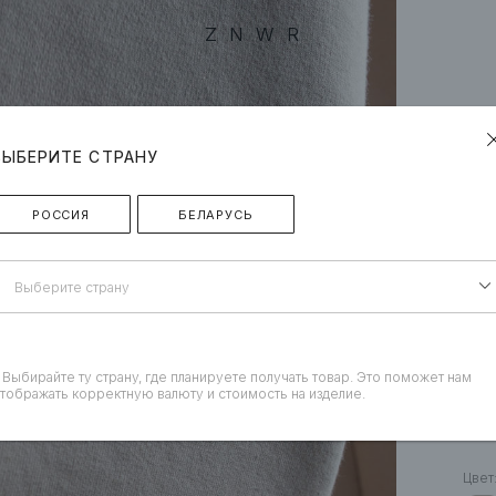
ZNWR
ВЫБЕРИТЕ СТРАНУ
РОССИЯ
БЕЛАРУСЬ
Выберите страну
 Выбирайте ту страну, где планируете получать товар. Это поможет нам
тображать корректную валюту и стоимость на изделие.
«B
Цвет