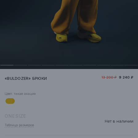
13 200 ₽
9 240 ₽
«BULDOZER» БРЮКИ
Цвет:
тихая акация
ONESIZE
Нет в наличии
Таблица размеров