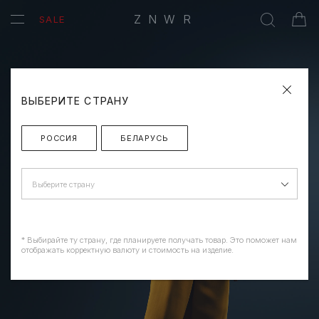
ZNWR
SALE
ВЫБЕРИТЕ СТРАНУ
РОССИЯ
БЕЛАРУСЬ
Выберите страну
* Выбирайте ту страну, где планируете получать товар. Это поможет нам
отображать корректную валюту и стоимость на изделие.