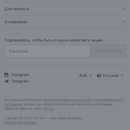
Доставка и оплата
Все товары
Для бизнеса
409
Возврат и обмен
Футболки • Топы
71
Оптовые продажи
Гарантия
О компании
Худи • Свитшоты
41
Система лояльности
Свитеры • Водолазки
7
Вакансии
Уход за одеждой
Рубашки • Блузки
16
О нас
Подпишитесь, чтобы быть в курсе новостей и акций
Вопросы и ответы
Платья • Комбинезоны
24
Контакты
Подарочная карта
ПОДПИСАТЬСЯ
Пальто • Плащи
35
Жакеты
12
Куртки • Пуховики
83
Брюки • Треники
46
Instagram
RUB
Русский
Юбки • Шорты
Telegram
14
Бельё • Купальники
10
Аксессуары
37
Вы принимаете условия
политики конфиденциальности
и
пользовательского
Деним
13
соглашения
каждый раз, когда оставляете свои данные в любой форме
обратной связи на сайте
znwr.ru
Мужчинам
Copyright © 2026, Z N W R — Все права защищены
Все товары
277
Development & design
Футболки
52