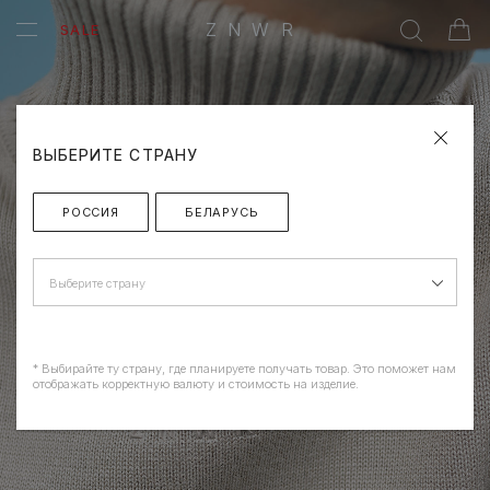
ZNWR
SALE
ВЫБЕРИТЕ СТРАНУ
РОССИЯ
БЕЛАРУСЬ
Выберите страну
* Выбирайте ту страну, где планируете получать товар. Это поможет нам
отображать корректную валюту и стоимость на изделие.