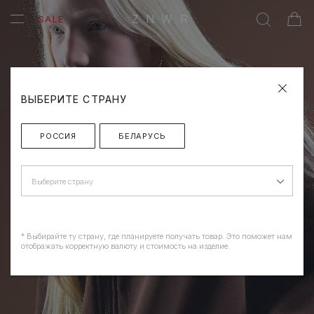
ZNWR
SALE
ВЫБЕРИТЕ СТРАНУ
РОССИЯ
БЕЛАРУСЬ
Выберите страну
* Выбирайте ту страну, где планируете получать товар. Это поможет нам
отображать корректную валюту и стоимость на изделие.