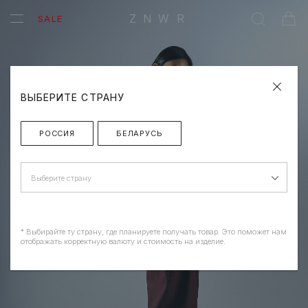
ZNWR
SALE
ВЫБЕРИТЕ СТРАНУ
РОССИЯ
БЕЛАРУСЬ
Выберите страну
* Выбирайте ту страну, где планируете получать товар. Это поможет нам
отображать корректную валюту и стоимость на изделие.