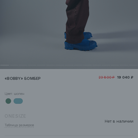
23 800 ₽
19 040 ₽
«BOBBY» БОМБЕР
Цвет:
шопен
ONESIZE
Нет в наличии
Таблица размеров