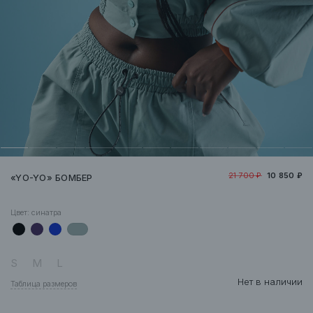
21 700 ₽
10 850 ₽
«YO-YO» БОМБЕР
Цвет:
синатра
S
M
L
Нет в наличии
Таблица размеров