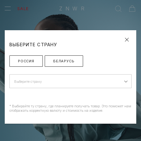
ZNWR
SALE
ВЫБЕРИТЕ СТРАНУ
РОССИЯ
БЕЛАРУСЬ
Выберите страну
* Выбирайте ту страну, где планируете получать товар. Это поможет нам
отображать корректную валюту и стоимость на изделие.