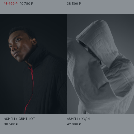
15 400 ₽
10 780 ₽
38 500 ₽
«SHELL»
СВИТШОТ
«SHELL»
ХУДИ
38 500 ₽
42 000 ₽