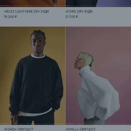
«BUZZ LIGHTYEAR ZIP»
ХУДИ
«FORD ZIP»
ХУДИ
18 200 ₽
21 700 ₽
«FORD»
СВИТШОТ
«SHELL»
СВИТШОТ