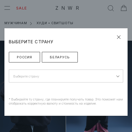
ZNWR
SALE
МУЖЧИНАМ
ХУДИ • СВИТШОТЫ
Сортировка
/
Новинки
Фильтр
ВЫБЕРИТЕ СТРАНУ
РОССИЯ
БЕЛАРУСЬ
Выберите страну
* Выбирайте ту страну, где планируете получать товар. Это поможет нам
отображать корректную валюту и стоимость на изделие.