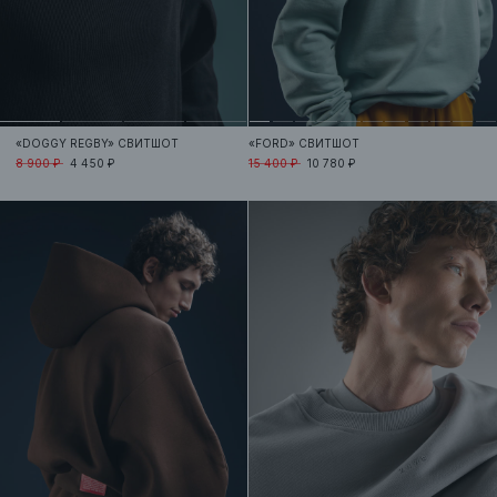
«DOGGY REGBY»
СВИТШОТ
«FORD»
СВИТШОТ
8 900 ₽
4 450 ₽
15 400 ₽
10 780 ₽