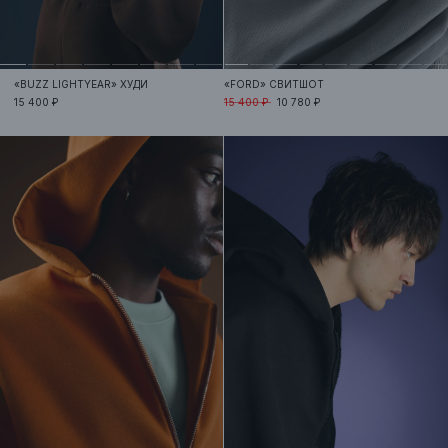
«BUZZ LIGHTYEAR»
ХУДИ
«FORD»
СВИТШОТ
15 400 ₽
15 400 ₽
10 780 ₽