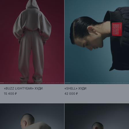
«BUZZ LIGHTYEAR»
ХУДИ
«SHELL»
ХУДИ
15 400 ₽
42 000 ₽