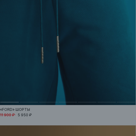
«FORD»
ШОРТЫ
11 900 ₽
5 950 ₽