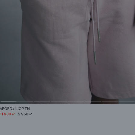
«FORD»
ШОРТЫ
11 900 ₽
5 950 ₽