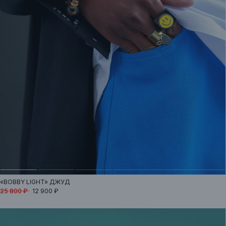
«BOBBY LIGHT»
ДЖУД
25 800 ₽
12 900 ₽