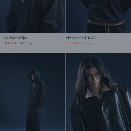
«ФЛАЙ»
ХУДИ
«ФЛАЙ»
СВИТШОТ
14 800 ₽
10 360 ₽
10 900 ₽
7 630 ₽