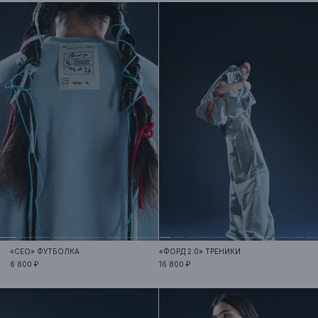
«CEO»
ФУТБОЛКА
«ФОРД 2.0»
ТРЕНИКИ
6 800 ₽
16 800 ₽