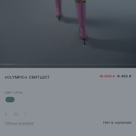
18 900 ₽
9 450 ₽
«OLYMPIC» СВИТШОТ
Цвет:
слёзы
S
M
L
Нет в наличии
Таблица размеров