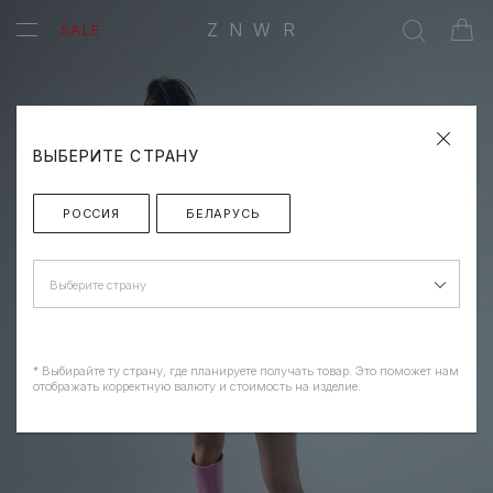
ZNWR
SALE
ВЫБЕРИТЕ СТРАНУ
РОССИЯ
БЕЛАРУСЬ
Выберите страну
* Выбирайте ту страну, где планируете получать товар. Это поможет нам
отображать корректную валюту и стоимость на изделие.