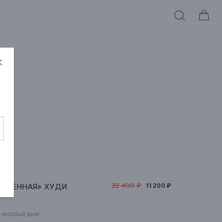
22 400 ₽
СОБЕННАЯ» ХУДИ
11 200 ₽
:
мокрый дым