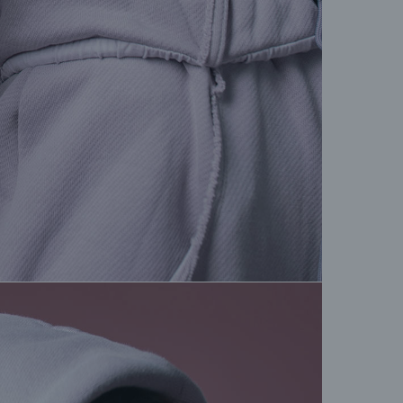
М
Унив
+7 (
М
ТЦ А
+7 (
Са
Невс
+7 (
М
ТЦ М
+375
М
Dana 
+375
Если