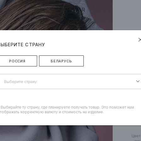
ZNWR
ВЫБЕРИТЕ СТРАНУ
РОССИЯ
БЕЛАРУСЬ
Выберите страну
 Выбирайте ту страну, где планируете получать товар. Это поможет нам
тображать корректную валюту и стоимость на изделие.
«О
Цвет