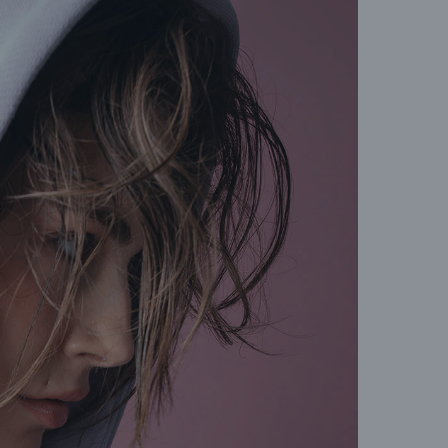
пере
позв
(Dir
Конт