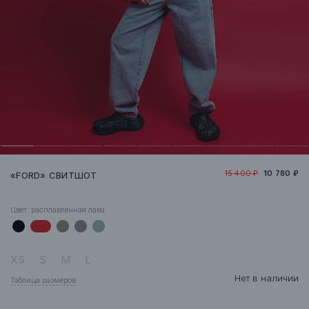
15 400 ₽
10 780 ₽
«FORD» СВИТШОТ
Цвет:
расплавленная лава
XS
S
M
L
Нет в наличии
Таблица размеров