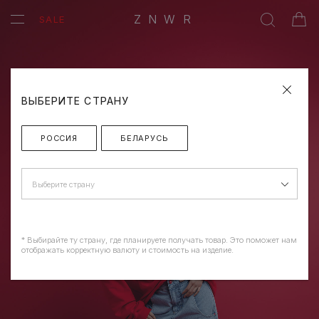
ZNWR
SALE
ВЫБЕРИТЕ СТРАНУ
РОССИЯ
БЕЛАРУСЬ
Выберите страну
* Выбирайте ту страну, где планируете получать товар. Это поможет нам
отображать корректную валюту и стоимость на изделие.