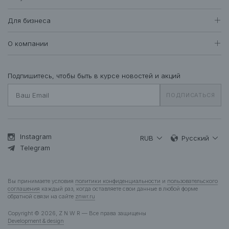
Женщинам
Доставка и оплата
Все товары
Для бизнеса
410
Возврат и обмен
Футболки • Топы
71
Оптовые продажи
Гарантия
О компании
Худи • Свитшоты
40
Система лояльности
Свитеры • Водолазки
7
Вакансии
Уход за одеждой
Рубашки • Блузки
16
О нас
Подпишитесь, чтобы быть в курсе новостей и акций
Вопросы и ответы
Платья • Комбинезоны
25
Контакты
Подарочная карта
ПОДПИСАТЬСЯ
Пальто • Плащи
35
Жакеты
12
Куртки • Пуховики
84
Брюки • Треники
46
Instagram
RUB
Русский
Юбки • Шорты
Telegram
14
Бельё • Купальники
10
Аксессуары
37
Вы принимаете условия
политики конфиденциальности
и
пользовательского
Деним
13
соглашения
каждый раз, когда оставляете свои данные в любой форме
обратной связи на сайте
znwr.ru
Мужчинам
Copyright © 2026, Z N W R — Все права защищены
Все товары
278
Development & design