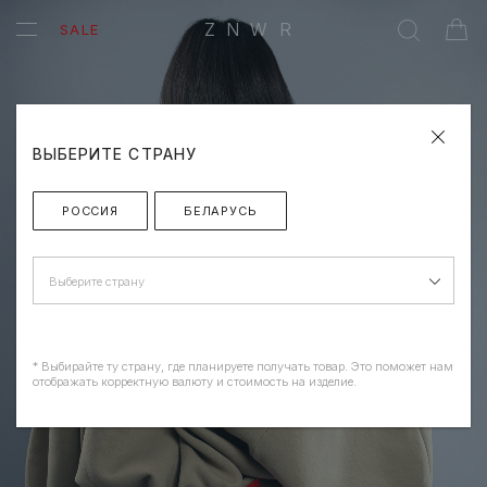
ZNWR
SALE
ВЫБЕРИТЕ СТРАНУ
РОССИЯ
БЕЛАРУСЬ
Выберите страну
* Выбирайте ту страну, где планируете получать товар. Это поможет нам
отображать корректную валюту и стоимость на изделие.