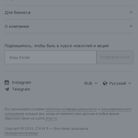
Женщинам
Контакты находятся по
ссылке.
Доставка и оплата
Все товары
Для бизнеса
409
Возврат и обмен
Футболки • Топы
71
Оптовые продажи
Гарантия
О компании
Худи • Свитшоты
40
Система лояльности
Свитеры • Водолазки
7
Вакансии
Уход за одеждой
Рубашки • Блузки
16
О нас
Подпишитесь, чтобы быть в курсе новостей и акций
Вопросы и ответы
Платья • Комбинезоны
25
Контакты
Подарочная карта
ПОДПИСАТЬСЯ
Пальто • Плащи
35
Жакеты
12
Куртки • Пуховики
85
Брюки • Треники
45
Instagram
RUB
Русский
Юбки • Шорты
Telegram
14
Бельё • Купальники
10
Аксессуары
37
Вы принимаете условия
политики конфиденциальности
и
пользовательского
Деним
12
соглашения
каждый раз, когда оставляете свои данные в любой форме
обратной связи на сайте
znwr.ru
Мужчинам
Copyright © 2026, Z N W R — Все права защищены
Все товары
277
Development & design