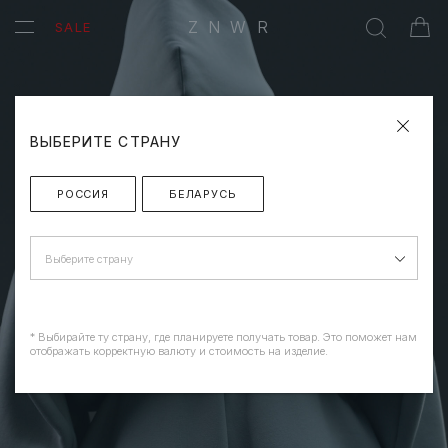
ZNWR
SALE
ВЫБЕРИТЕ СТРАНУ
РОССИЯ
БЕЛАРУСЬ
Выберите страну
* Выбирайте ту страну, где планируете получать товар. Это поможет нам
отображать корректную валюту и стоимость на изделие.