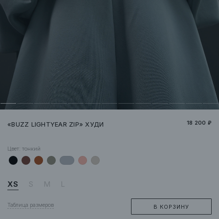
18 200 ₽
«BUZZ LIGHTYEAR ZIP» ХУДИ
Цвет:
тонкий
XS
S
M
L
Таблица размеров
В КОРЗИНУ