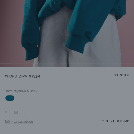
21 700 ₽
«FORD ZIP» ХУДИ
Цвет:
глубина мысли
S
M
L
Нет в наличии
Таблица размеров