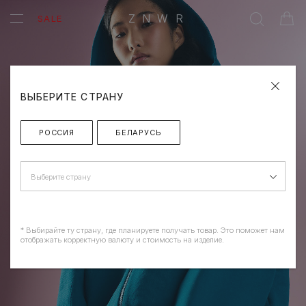
ZNWR
SALE
ВЫБЕРИТЕ СТРАНУ
РОССИЯ
БЕЛАРУСЬ
Выберите страну
* Выбирайте ту страну, где планируете получать товар. Это поможет нам
отображать корректную валюту и стоимость на изделие.