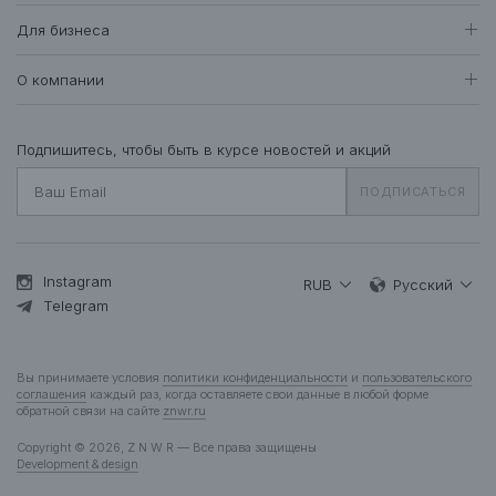
Контакты находятся по
ссылке.
Доставка и оплата
Все товары
Для бизнеса
403
Возврат и обмен
Футболки • Топы
69
Оптовые продажи
Гарантия
О компании
Худи • Свитшоты
40
Система лояльности
Свитеры • Водолазки
7
Вакансии
Уход за одеждой
Рубашки • Блузки
15
О нас
Подпишитесь, чтобы быть в курсе новостей и акций
Вопросы и ответы
Платья • Комбинезоны
23
Контакты
Подарочная карта
ПОДПИСАТЬСЯ
Пальто • Плащи
35
Жакеты
12
Куртки • Пуховики
82
Брюки • Треники
47
Instagram
RUB
Русский
Юбки • Шорты
Telegram
13
Бельё • Купальники
10
Аксессуары
37
Вы принимаете условия
политики конфиденциальности
и
пользовательского
Деним
13
соглашения
каждый раз, когда оставляете свои данные в любой форме
обратной связи на сайте
znwr.ru
Мужчинам
Copyright © 2026, Z N W R — Все права защищены
Все товары
273
Development & design
Футболки
51