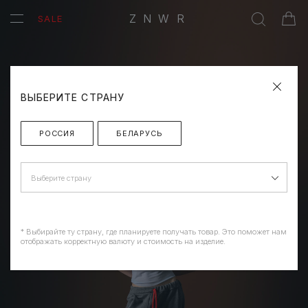
ZNWR
SALE
ВЫБЕРИТЕ СТРАНУ
РОССИЯ
БЕЛАРУСЬ
Выберите страну
* Выбирайте ту страну, где планируете получать товар. Это поможет нам
отображать корректную валюту и стоимость на изделие.