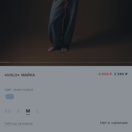
3 900 ₽
2 340 ₽
«HALO» МАЙКА
Цвет:
лепестковый
XS
S
M
L
Нет в наличии
Таблица размеров