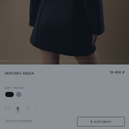
13 400 ₽
«RACER» ЮБКА
Цвет:
черный
XS
S
M
L
Таблица размеров
В КОРЗИНУ