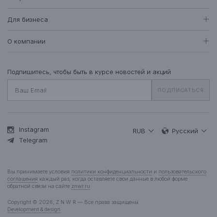
Женщинам
Доставка и оплата
Все товары
Для бизнеса
407
Возврат и обмен
Футболки • Топы
71
Оптовые продажи
Гарантия
О компании
Худи • Свитшоты
41
Система лояльности
Свитеры • Водолазки
7
Вакансии
Уход за одеждой
Рубашки • Блузки
16
О нас
Подпишитесь, чтобы быть в курсе новостей и акций
Вопросы и ответы
Платья • Комбинезоны
22
Контакты
Подарочная карта
ПОДПИСАТЬСЯ
Пальто • Плащи
35
Жакеты
12
Куртки • Пуховики
83
Брюки • Треники
47
Instagram
RUB
Русский
Юбки • Шорты
Telegram
13
Бельё • Купальники
10
Аксессуары
37
Вы принимаете условия
политики конфиденциальности
и
пользовательского
Деним
13
соглашения
каждый раз, когда оставляете свои данные в любой форме
обратной связи на сайте
znwr.ru
Мужчинам
Copyright © 2026, Z N W R — Все права защищены
Все товары
277
Development & design