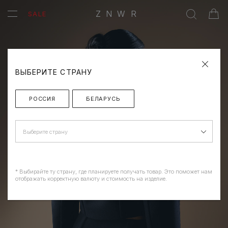
ZNWR
SALE
ВЫБЕРИТЕ СТРАНУ
РОССИЯ
БЕЛАРУСЬ
Выберите страну
* Выбирайте ту страну, где планируете получать товар. Это поможет нам
отображать корректную валюту и стоимость на изделие.