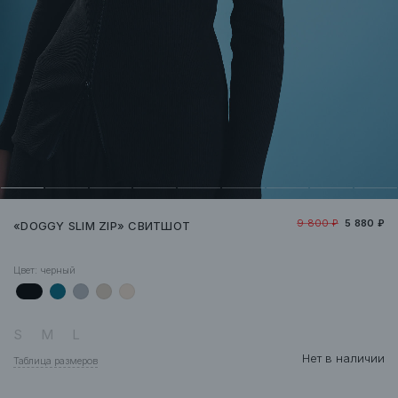
9 800 ₽
5 880 ₽
«DOGGY SLIM ZIP» СВИТШОТ
Цвет:
черный
S
M
L
Нет в наличии
Таблица размеров