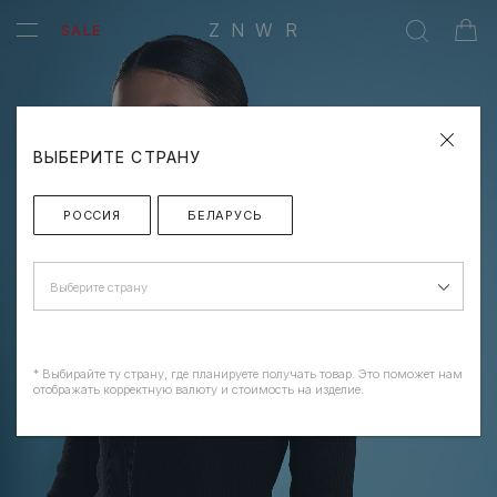
ZNWR
SALE
ВЫБЕРИТЕ СТРАНУ
РОССИЯ
БЕЛАРУСЬ
Выберите страну
* Выбирайте ту страну, где планируете получать товар. Это поможет нам
отображать корректную валюту и стоимость на изделие.