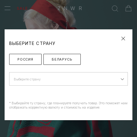
ZNWR
SALE
ВЫБЕРИТЕ СТРАНУ
РОССИЯ
БЕЛАРУСЬ
Выберите страну
* Выбирайте ту страну, где планируете получать товар. Это поможет нам
отображать корректную валюту и стоимость на изделие.