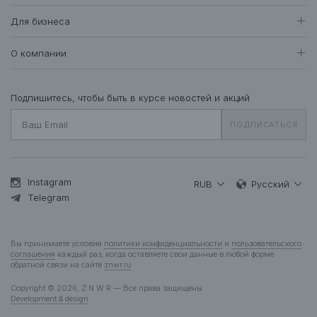
Доставка и оплата
Все товары
Для бизнеса
410
Возврат и обмен
Футболки • Топы
71
Оптовые продажи
Гарантия
О компании
Худи • Свитшоты
40
Система лояльности
Свитеры • Водолазки
7
Вакансии
Уход за одеждой
Рубашки • Блузки
16
О нас
Подпишитесь, чтобы быть в курсе новостей и акций
Вопросы и ответы
Платья • Комбинезоны
25
Контакты
Подарочная карта
ПОДПИСАТЬСЯ
Пальто • Плащи
35
Жакеты
12
Куртки • Пуховики
84
Брюки • Треники
46
Instagram
RUB
Русский
Юбки • Шорты
Telegram
14
Бельё • Купальники
10
Аксессуары
37
Вы принимаете условия
политики конфиденциальности
и
пользовательского
Деним
13
соглашения
каждый раз, когда оставляете свои данные в любой форме
обратной связи на сайте
znwr.ru
Мужчинам
Copyright © 2026, Z N W R — Все права защищены
Все товары
278
Development & design
Футболки
52