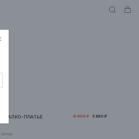
8 400 ₽
O» АЛКО-ПЛАТЬЕ
5 880 ₽
:
ампир