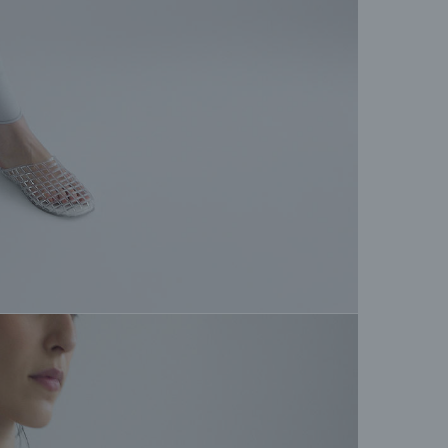
М
/ суш
Унив
+7 (
М
ТЦ А
+7 (
Са
Невс
+7 (
М
ТЦ М
+375
М
Dana 
+375
Если