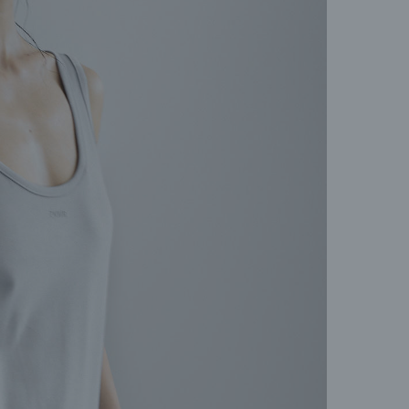
пере
позв
(Dir
Конт