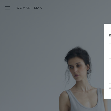
WOMAN
MAN
*
о