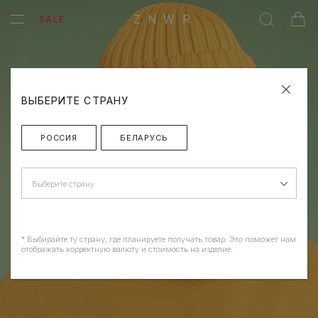
ZNWR
SALE
ВЫБЕРИТЕ СТРАНУ
РОССИЯ
БЕЛАРУСЬ
Выберите страну
* Выбирайте ту страну, где планируете получать товар. Это поможет нам
отображать корректную валюту и стоимость на изделие.