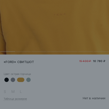
15 400 ₽
10 780 ₽
«FORD» СВИТШОТ
Цвет:
острая горчица
S
M
L
Нет в наличии
Таблица размеров